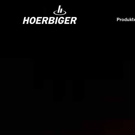
Produkte
Komponenten und Services für Kompressoren
Wer w
Flow & Motion Control
Organ
Komponenten für Luft- und
Kultu
Industriekompressoren
Wellhead Solutions
Nachh
Komponenten für Gasmotoren
Unser