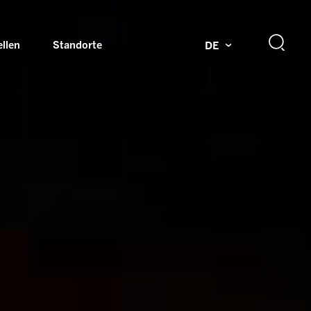
ellen
Standorte
DE
g
Drehdurchführungen und Schleifringe
ch
Prüfsysteme für Automobilindustrie
 Magazine
Produkte und Services für Explosionsschutz
Industrien – unsere Kernmärkte