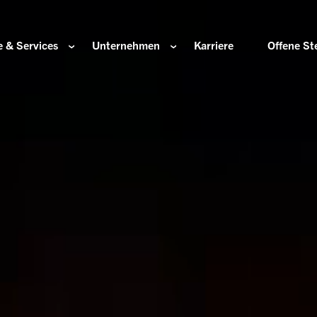
 & Services
Unternehmen
Karriere
Offene St
ir sind
Komponenten für die Wasserstoffwirtschaft
HOERBIGER Stiftun
isation & Gremien
Komponenten für konventionellen Antriebsstrang
HOERBIGER Jahrbu
r und Werte
Komponenten für elektrischen Antriebsstrang
HANNS. A Pioneers
altigkeit
Aktuatorik für Türen, Klappen und Chassis
Lösungen für hochpräzise Bewegung und
e Herkunft
Positionierung