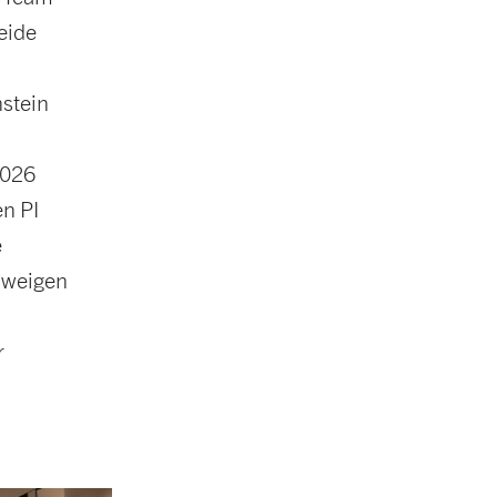
eide
nstein
2026
en PI
e
chweigen
r