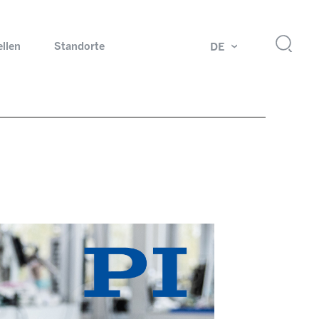
ellen
Standorte
DE
g
Drehdurchführungen und Schleifringe
ch
Prüfsysteme für Automobilindustrie
 Magazine
Produkte und Services für Explosionsschutz
Industrien – unsere Kernmärkte