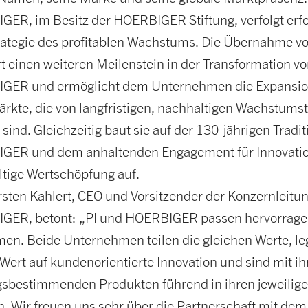
ER, im Besitz der HOERBIGER Stiftung, verfolgt erfo
rategie des profitablen Wachstums. Die Übernahme vo
t einen weiteren Meilenstein in der Transformation v
GER und ermöglicht dem Unternehmen die Expansio
rkte, die von langfristigen, nachhaltigen Wachstums
 sind. Gleichzeitig baut sie auf der 130-jährigen Tradi
GER und dem anhaltenden Engagement für Innovati
tige Wertschöpfung auf.
rsten Kahlert, CEO und Vorsitzender der Konzernleitu
GER, betont: „PI und HOERBIGER passen hervorrag
n. Beide Unternehmen teilen die gleichen Werte, l
Wert auf kundenorientierte Innovation und sind mit ih
gsbestimmenden Produkten führend in ihren jeweilig
. Wir freuen uns sehr über die Partnerschaft mit de