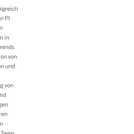
lgreich
n PI
on
n in
trends
tion von
on und
ng von
end
egen
ren
en
m Team