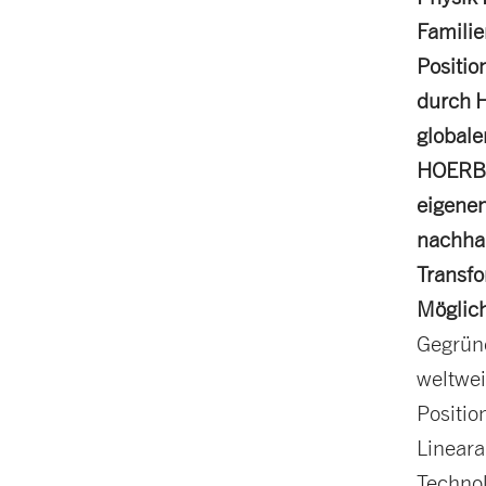
Famili
Positio
durch H
globaler
HOERBIG
eigenen
nachhal
Transfo
Möglich
Gegründ
weltwei
Positio
Lineara
Technol