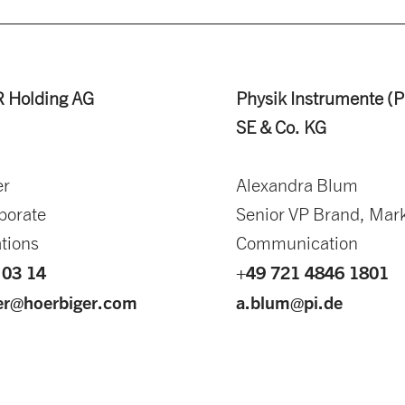
 Holding AG
Physik Instrumente (P
SE & Co. KG
er
Alexandra Blum
porate
Senior VP Brand, Mar
tions
Communication
 03 14
+49 721 4846 1801
ger@hoerbiger.com
a.blum@pi.de