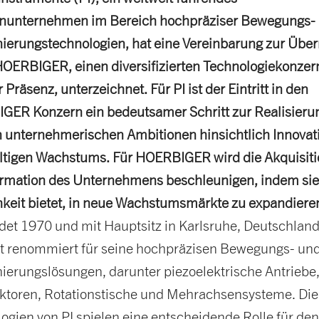
enunternehmen im Bereich hochpräziser Bewegungs-
nierungstechnologien, hat eine Vereinbarung zur Üb
OERBIGER, einen diversifizierten Technologiekonzer
 Präsenz, unterzeichnet. Für PI ist der Eintritt in den
ER Konzern ein bedeutsamer Schritt zur Realisieru
 unternehmerischen Ambitionen hinsichtlich Innovat
tigen Wachstums. Für HOERBIGER wird die Akquisiti
rmation des Unternehmens beschleunigen, indem sie
keit bietet, in neue Wachstumsmärkte zu expandiere
et 1970 und mit Hauptsitz in Karlsruhe, Deutschland, 
t renommiert für seine hochpräzisen Bewegungs- un
nierungslösungen, darunter piezoelektrische Antriebe
ktoren, Rotationstische und Mehrachsensysteme. Die
ogien von PI spielen eine entscheidende Rolle für den