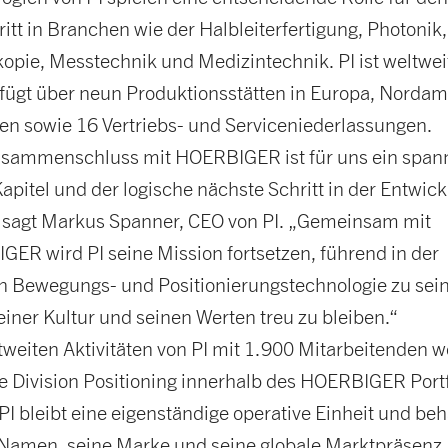
ritt in Branchen wie der Halbleiterfertigung, Photonik,
opie, Messtechnik und Medizintechnik. PI ist weltweit
fügt über neun Produktionsstätten in Europa, Nordam
en sowie 16 Vertriebs- und Serviceniederlassungen.
usammenschluss mit HOERBIGER ist für uns ein spa
apitel und der logische nächste Schritt in der Entwic
, sagt Markus Spanner, CEO von PI. „Gemeinsam mit
ER wird PI seine Mission fortsetzen, führend in der
n Bewegungs- und Positionierungs­technologie zu sei
einer Kultur und seinen Werten treu zu bleiben.“
tweiten Aktivitäten von PI mit 1.900 Mitarbeitenden 
e Division Positioning innerhalb des HOERBIGER Portf
 PI bleibt eine eigenständige operative Einheit und beh
Namen, seine Marke und seine globale Marktpräsenz.