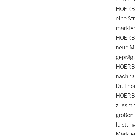
HOERBIG
eine St
markier
HOERBI
neue Mä
geprägt
HOERBI
nachhal
Dr. Tho
HOERBI
zusamme
großen 
leistun
Märkten