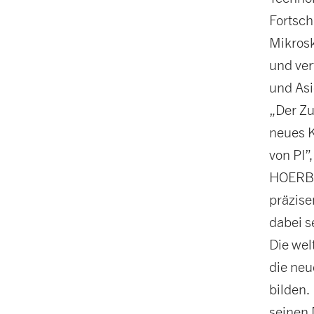
Fortsch
Mikrosk
und ver
und Asi
„Der Z
neues K
von PI”
HOERBIG
präzise
dabei s
Die wel
die neu
bilden.
seinen 