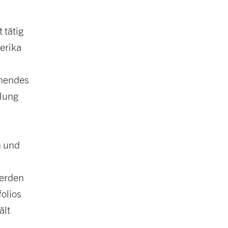
 tätig
erika
nnendes
klung
n und
werden
olios
ält