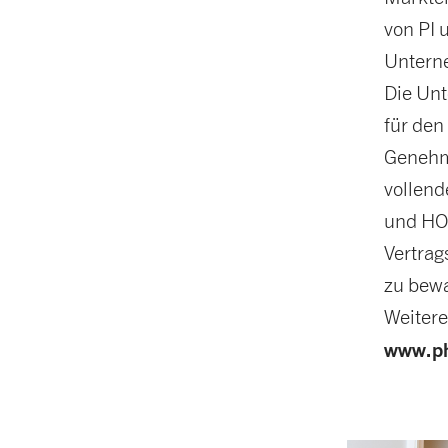
von PI 
Unterne
Die Unt
für den
Genehmi
vollend
und HOE
Vertrag
zu bew
Weitere
www.ph