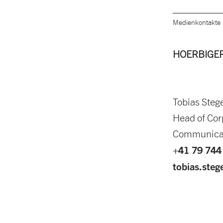
Medienkontakte
HOERBIGER
Tobias Steg
Head of Cor
Communica
+41 79 744
tobias.ste