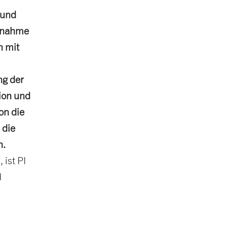
 und
ernahme
n mit
ng der
ion und
on die
 die
n.
ist PI
d
,