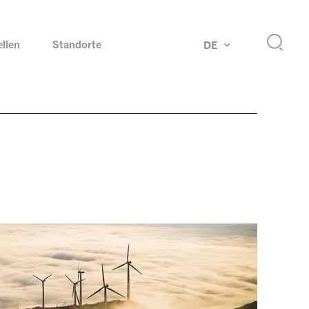
ellen
Standorte
DE
g
Drehdurchführungen und Schleifringe
ch
Prüfsysteme für Automobilindustrie
 Magazine
Produkte und Services für Explosionsschutz
Industrien – unsere Kernmärkte