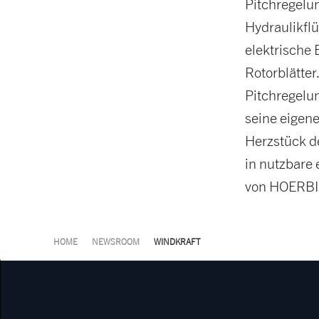
Pitchregelu
Hydraulikflü
elektrische
Rotorblätter
Pitchregelu
seine eigen
Herzstück d
in nutzbare 
von HOERBIG
HOME
NEWSROOM
WINDKRAFT