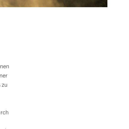
inen
ner
 zu
urch