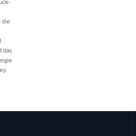
uck-
 die
t
d das
ergie
ary