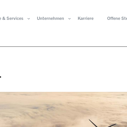
 & Services
Unternehmen
Karriere
Offene St
ir sind
Komponenten für die Wasserstoffwirtschaft
HOERBIGER Stiftun
isation & Gremien
Komponenten für konventionellen Antriebsstrang
HOERBIGER Jahrbu
…
r und Werte
Komponenten für elektrischen Antriebsstrang
HANNS. A Pioneers
altigkeit
Aktuatorik für Türen, Klappen und Chassis
Lösungen für hochpräzise Bewegung und
e Herkunft
Positionierung