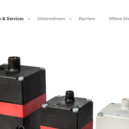
 & Services
Unternehmen
Karriere
Offene St
ir sind
Komponenten für die Wasserstoffwirtschaft
HOERBIGER Stiftun
isation & Gremien
Komponenten für konventionellen Antriebsstrang
HOERBIGER Jahrbu
r und Werte
Komponenten für elektrischen Antriebsstrang
HANNS. A Pioneers
altigkeit
Aktuatorik für Türen, Klappen und Chassis
Lösungen für hochpräzise Bewegung und
e Herkunft
Positionierung