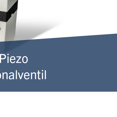
Piezo
nalventil