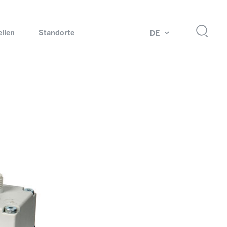
ellen
Standorte
DE
g
Drehdurchführungen und Schleifringe
ch
Prüfsysteme für Automobilindustrie
 Magazine
Produkte und Services für Explosionsschutz
Industrien – unsere Kernmärkte