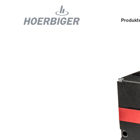
Produkte
Komponenten und Services für Kompressoren
Wer w
Flow & Motion Control
Organ
Komponenten für Luft- und
Kultu
Industriekompressoren
Wellhead Solutions
Nachh
Komponenten für Gasmotoren
Unser