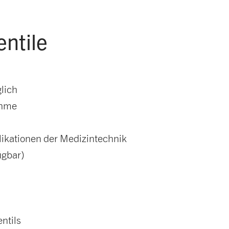
entile
lich
ahme
likationen der Medizintechnik
ügbar)
ntils