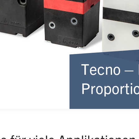
Tecno – 
Proportio