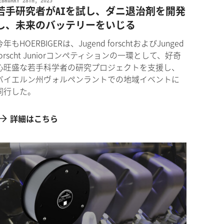
EBRUARY 28TH, 2025
若手研究者がAIを試し、ダニ退治剤を開発
し、未来のバッテリーをいじる
今年もHOERBIGERは、Jugend forschtおよびJunged
forscht Juniorコンペティションの一環として、好奇
心旺盛な若手科学者の研究プロジェクトを支援し、
バイエルン州ヴォルペンラントでの地域イベントに
同行した。
詳細はこちら