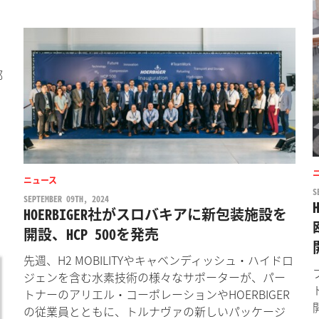
部
ニュース
S
SEPTEMBER 09TH, 2024
HOERBIGER社がスロバキアに新包装施設を
開設、HCP 500を発売
先週、H2 MOBILITYやキャベンディッシュ・ハイドロ
ジェンを含む水素技術の様々なサポーターが、パー
トナーのアリエル・コーポレーションやHOERBIGER
の従業員とともに、トルナヴァの新しいパッケージ