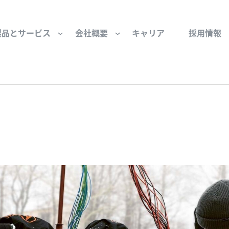
製品とサービス
会社概要
キャリア
採用情報
サー用部品とサービス
会社概要
セーフティ
財団
けコンポーネント
組織と役員
空気・産業用コン
ーション制御
文化と価値観
産業分野・当社の
ンとスリップリング
サステナビリティ
ン用部品
私たちの原点