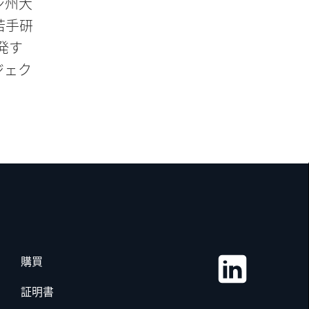
ン州大
若手研
発す
ジェク
購買
証明書