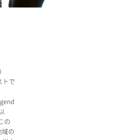
ち）
ストで
gend
以
この
地域の