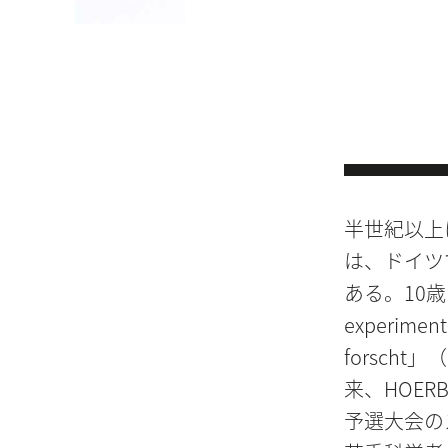
半世紀以上に
は、ドイツ
ある。10歳
experim
forsch
来、HOE
予選大会の