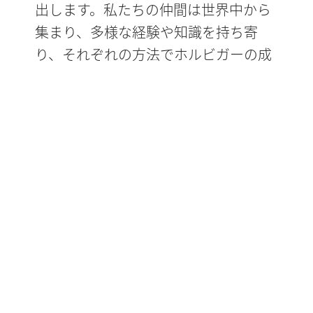
出します。私たちの仲間は世界中から
集まり、多様な経験や知識を持ち寄
り、それぞれの方法でホルビガーの成
功に貢献しています。私たちの最大の
強みは、信頼できる現地チームの存在
です。地域出身の人材だからこそ、そ
の市場ならではの特性や独自性を十分
に理解することができるのです。市場
の可能性を見極めるには、地域に根ざ
し、起業家的な思考を持ち、自律的に
行動できるチームが不可欠です。ホル
ビガーで は 、本社が地域での業務の進
め方を一律に指示することはありませ
ん。現地の人材が、何をすべきかを自