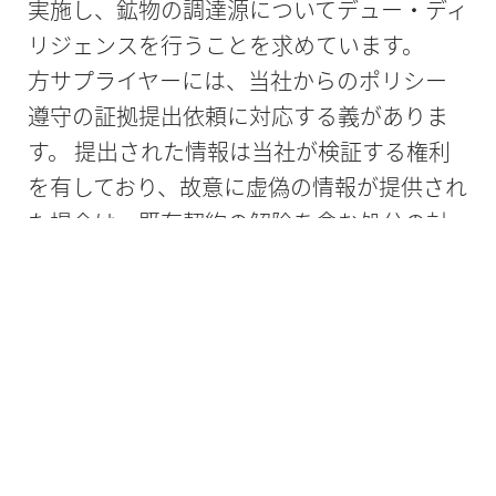
実施し、鉱物の調達源についてデュー・ディ
リジェンスを行うことを求めています。
方サプライヤーには、当社からのポリシー
遵守の証拠提出依頼に対応する義がありま
す。 提出された情報は当社が検証する権利
を有しており、故意に虚偽の情報が提供され
た場合は、既存契約の解除を含む処分の対
象となります。
ホルビガーの購買条件を本ポリシーの内容
に合わせて更新します。
紛争鉱物を追跡調査している他の多くの企
業と同様に、当社の規模と複雑性を持つ企
業が、紛争鉱物の使用状況を完全に把握
し、関連する顧客の懸念に対応できるよう