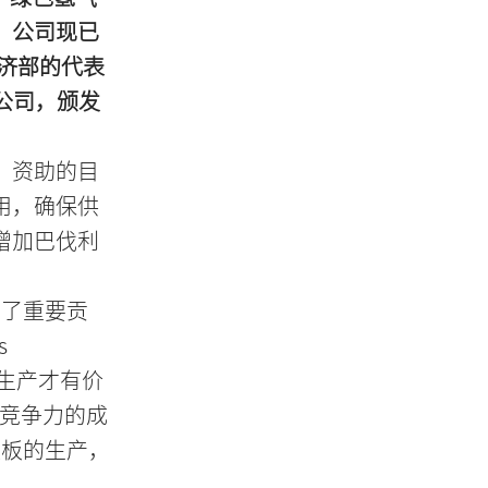
，公司现已
经济部的代表
bH 公司，颁发
。资助的目
用，确保供
增加巴伐利
出了重要贡
s
模生产才有价
有竞争力的成
极板的生产，