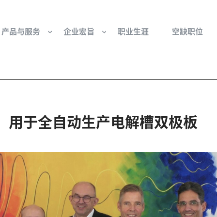
产品与服务
企业宏旨
职业生涯
空缺职位
往复式压缩机部件和服务
我们是谁
工业空气压缩机部
基金会
流体控制
组织与董事会
行业 - 我们的核心
资助，用于全自动生产电解槽双极板
旋转接头
文化与价值观
燃气发动机部件
可持续性发展
防爆产品和服务
我们的起源