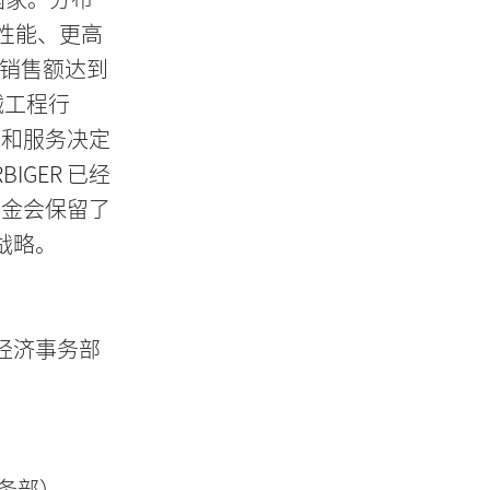
的性能、更高
的销售额达到
械工程行
品和服务决定
GER 已经
基金会保留了
战略。
亚州经济事务部
事务部）、