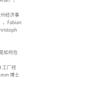
利亚州经济事
、Fabian
ristoph
极板是如何在
bH 工厂经
amm 博士